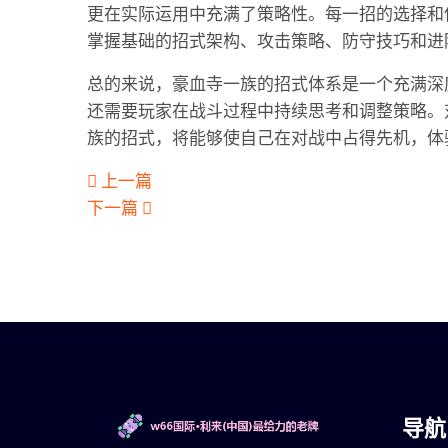
更在实际运用中充满了策略性。每一招的选择和
掌握基础的招式架构、攻击策略、防守技巧和进
总的来说，豪血寺一族的招式体系是一个充满深
还需要玩家在战斗过程中持续思考和调整策略。
族的招式，将能够使自己在对战中占得先机，体
上一篇
下一篇
导航