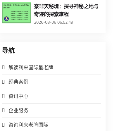
奈非天秘境：探寻神秘之地与
奇迹的探索旅程
2026-08-06 06:52:49
导航
解读利来国际最老牌
经典案例
资讯中心
企业服务
咨询利来老牌国际