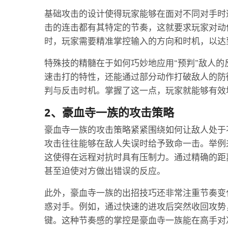
基础攻击的设计使得玩家能够在面对不同对手时
击的连击都有其特定的节奏，这就要求玩家对动
时，玩家需要精准掌控输入的方向和时机，以达
特殊技的精髓在于如何巧妙地应用“预判”敌人
速击打的特性，还能通过部分动作打破敌人的防
判与反击时机。掌握了这一点，玩家就能够有效
2、豪血寺一族的攻击策略
豪血寺一族的攻击策略紧紧围绕如何让敌人处于
攻击往往能够在敌人失误时给予致命一击。举例
这使得在远程对抗时具有压制力。通过精确的距
甚至迫使对方做出错误的反应。
此外，豪血寺一族的出招技巧还非常注重节奏变
惑对手。例如，通过快速的进攻后突然收回攻势
键。这种节奏感的掌控是豪血寺一族能在高手对