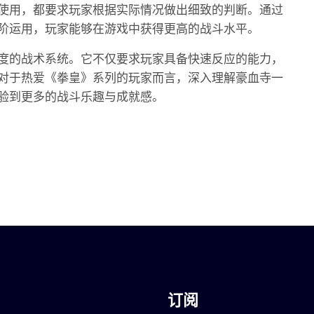
使用，都要求玩家根据实际情况做出细致的判断。通过
阶运用，玩家能够在游戏中获得更高的战斗水平。
度的战术系统。它不仅要求玩家具备快速反应的能力，
对于热爱《拳皇》系列的玩家而言，深入理解豪血寺一
验到更多的战斗乐趣与成就感。
订阅