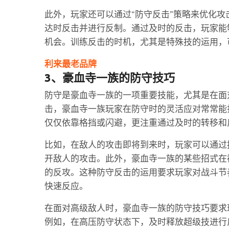
此外，玩家还可以通过“防守反击”策略来优化
达时反击并进行反制。通过及时的反击，玩家能
机会。训练反击的时机，尤其是特殊技的运用，
利来最老品牌
3、豪血寺一族的防守技巧
防守是豪血寺一族的一项重要技能，尤其是在面
击，豪血寺一族玩家在防守时的灵活应对常常能
仅仅依靠格挡或闪避，更注重通过及时的转移和
比如，在敌人的攻击即将到来时，玩家可以通过
开敌人的攻击。此外，豪血寺一族的某些招式在
的反攻。这种防守反击的运用要求玩家对战斗节
快速反应。
在面对高级敌人时，豪血寺一族的防守技巧要求
例如，在高压防守状态下，及时释放超级技进行