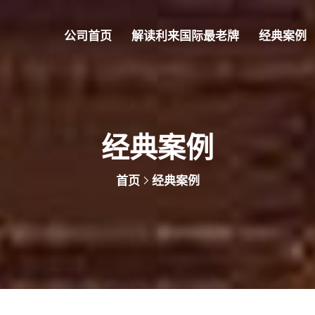
公司首页
解读利来国际最老牌
经典案例
经典案例
首页
经典案例