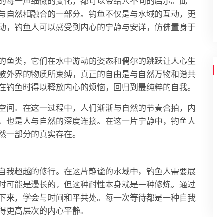
的每一声细微的变化，都可以带给人不同的启示。此
与自然相融合的一部分。钓鱼不仅是与水域的互动，更
动，钓鱼人可以感受到内心的宁静与安详，仿佛置身于
的鱼类，它们在水中游动的姿态和偶尔的跳跃让人心生
被外界的物质所束缚，真正的自由是与自然万物和谐共
在钓鱼时得以释放内心的烦恼，回归到最纯粹的自我。
空间。在这一过程中，人们渐渐与自然的节奏合拍，内
，也是人与自然的深度连接。在这一片宁静中，钓鱼人
然一部分的真实存在。
自我超越的修行。在这片静谧的水域中，钓鱼人需要展
时可能是漫长的，但这种耐性本身就是一种修炼。通过
下来，学会与时间和平共处。每一次等待都是一种自我
得更高层次的内心平静。